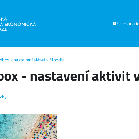
Čeština ‎(c
dbox - nastavení aktivit v Moodlu
ox - nastavení aktivit
zky