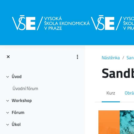
Přejít k hlavnímu obsahu
Nástěnka
San
Sandb
Úvod
Sbalit
Úvodní fórum
Kurz
Obrá
Workshop
Sbalit
Fórum
Sbalit
Úkol
Sbalit