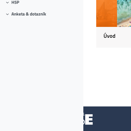
H5P
Sbalit
Anketa & dotazník
Sbalit
Úvod