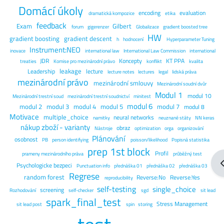
Domácí úkoly
encoding
evaluation
dramatická kompozice
etika
feedback
Exam
Gilbert
forum
gigerenzer
Globalizace
gradient boosted tree
HW
gradient boosting
gradient descent
h
hodnocení
Hyperparameter Tuning
Instrument:NEO
inovace
international law
International Law Commission
international
JDR
Koncepty
KT PPA
treaties
Komise pro mezinárodní právo
konflikt
kvalita
leakage
Leadership
lecture
lecture notes
lectures
legal
lidská práva
mezinárodní právo
mezinárodní smlouvy
Mezinárodní soudní dvůr
Modul 1
modul 10
Mezinárodní trestní soud
mezinárodní trestní soudnictví
minitest
modul 6
modul 2
modul 3
modul 4
modul 5
modul 7
modul 8
Motivace
multiple_choice
neural networks
namitky
neuznané státy
NN keras
nákup zboží - varianty
obraz
Nástroje
optimization
orga
organizování
Plánování
osobnost
PB
person identifying
poisson/likelihood
Popisná statistika
prep 1st block
Profil
prameny mezinárodního práva
průběžný test
O
Psychologicke bezpeci
Punctuation info
přednáška 01
přednáška 02
přednáška 03
Regrese
random forest
Reverse:No
Reverse:Yes
reproducibility
self-testing
single_choice
screening
Rozhodování
self-checker
sgd
sit lead
spark_final_test
Stress Management
sit lead post
spin
storing