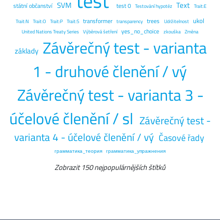
test
SVM
Text
státní občanství
test 0
Testování hypotéz
Trait:E
ukol
transformer
trees
Trait:N
Trait:O
Trait:P
Trait:S
transparency
Udržitelnost
yes_no_choice
United Nations Treaty Series
Výběrová šetření
zkouška
Změna
Závěrečný test - varianta
základy
1 - druhové členění / vý
Závěrečný test - varianta 3 -
účelové členění / sl
Závěrečný test -
varianta 4 - účelové členění / vý
Časové řady
грамматика_теория
грамматика_упражнения
Zobrazit 150 nejpopulárnějších štítků