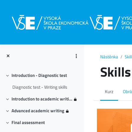
Přejít k hlavnímu obsahu
Nástěnka
Skil
Skills
Introduction - Diagnostic test
Sbalit
Diagnostic test - Writing skills
Kurz
Obrá
Introduction to academic writing
Sbalit
Advanced academic writing
Sbalit
Final assessment
Sbalit