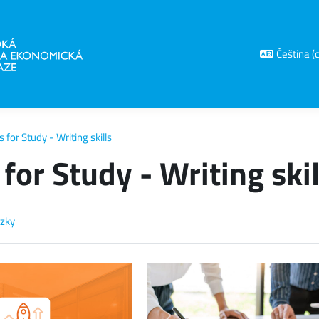
Čeština ‎(c
ls for Study - Writing skills
 for Study - Writing skil
zky