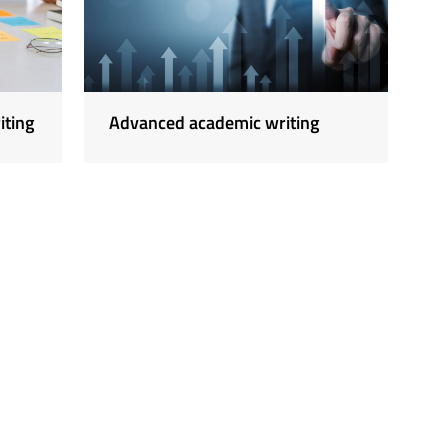
iting
Advanced academic writing