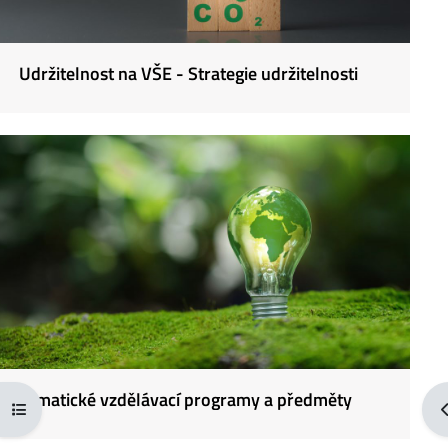
Udržitelnost na VŠE - Strategie udržitelnosti
Tematické vzdělávací programy a předměty
Otevřít rejstřík kurzu
O