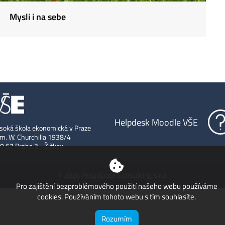
Mysli i na sebe
Helpdesk Moodle VŠE
soká škola ekonomická v Praze
m. W. Churchilla 1938/4
0 67 Praha 3 - Žižkov
© 2026 PragoData Consulting, s.r.o.
Pro zajištění bezproblémového použití našeho webu používáme
cookies. Používáním tohoto webu s tím souhlasíte.
Rozumím