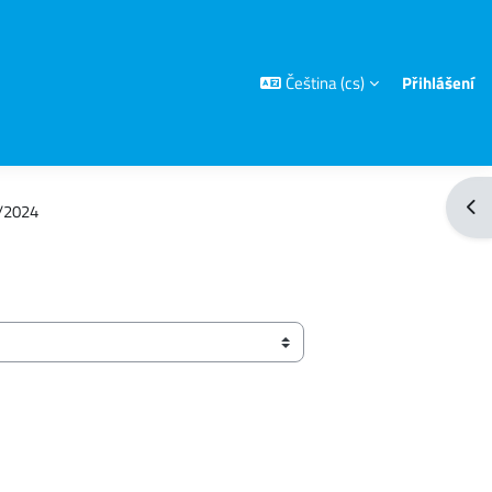
Čeština ‎(cs)‎
Přihlášení
Otev
3/2024