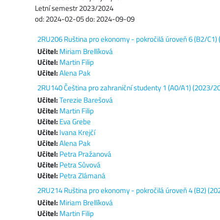
Letní semestr 2023/2024
od: 2024-02-05 do: 2024-09-09
2RU206 Ruština pro ekonomy - pokročilá úroveň 6 (B2/C1) 
Učitel:
Miriam Brellíková
Učitel:
Martin Filip
Učitel:
Alena Pak
2RU140 Čeština pro zahraniční studenty 1 (A0/A1) (2023/2
Učitel:
Terezie Barešová
Učitel:
Martin Filip
Učitel:
Eva Grebe
Učitel:
Ivana Krejčí
Učitel:
Alena Pak
Učitel:
Petra Pražanová
Učitel:
Petra Sůvová
Učitel:
Petra Zlámaná
2RU214 Ruština pro ekonomy - pokročilá úroveň 4 (B2) (20
Učitel:
Miriam Brellíková
Učitel:
Martin Filip