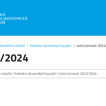
národních vztahů
Katedra slovanských jazyků
Letní semestr 202
3/2024