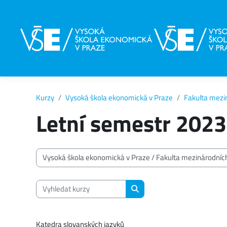
Přejít k hlavnímu obsahu
Kurzy
Vysoká škola ekonomická v Praze
Fakulta mezi
Letní semestr 202
Kategorie kurzů
Vyhledat kurzy
Vyhledat kurzy
Katedra slovanských jazyků