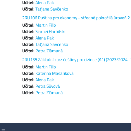
Učitel:
Alena Pak
Učitel:
Taťjana Savčenko
2RU106 Ruština pro ekonomy - středně pokročilá úroveň 2 
Učitel:
Martin Filip
Učitel:
Siarhei Harbitski
Učitel:
Alena Pak
Učitel:
Taťjana Savčenko
Učitel:
Petra Zlámaná
2RU135 Základní kurz češtiny pro cizince (A1) (2023/2024 L
Učitel:
Martin Filip
Učitel:
Kateřina Masaříková
Učitel:
Alena Pak
Učitel:
Petra Sůvová
Učitel:
Petra Zlámaná