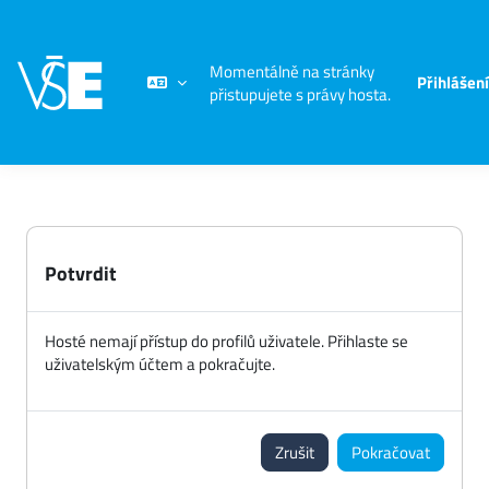
Přejít k hlavnímu obsahu
Momentálně na stránky
Přihlášení
přistupujete s právy hosta.
Potvrdit
Hosté nemají přístup do profilů uživatele. Přihlaste se
uživatelským účtem a pokračujte.
Zrušit
Pokračovat