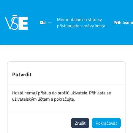
Přejít k hlavnímu obsahu
Momentálně na stránky
Přihlášení
přistupujete s právy hosta.
Potvrdit
Hosté nemají přístup do profilů uživatele. Přihlaste se
uživatelským účtem a pokračujte.
Zrušit
Pokračovat