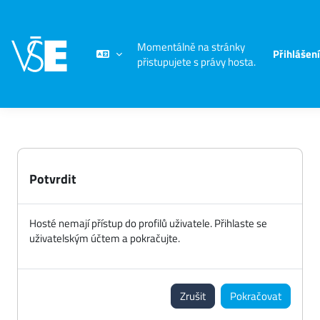
Přejít k hlavnímu obsahu
Momentálně na stránky
Přihlášení
přistupujete s právy hosta.
Potvrdit
Hosté nemají přístup do profilů uživatele. Přihlaste se
uživatelským účtem a pokračujte.
Zrušit
Pokračovat