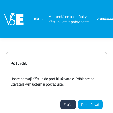
Přejít k hlavnímu obsahu
Momentálně na stránky
Přihlášení
přistupujete s právy hosta.
Potvrdit
Hosté nemají přístup do profilů uživatele. Přihlaste se
uživatelským účtem a pokračujte.
Zrušit
Pokračovat