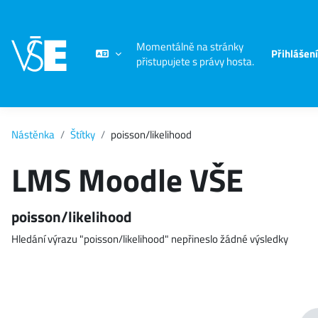
Přejít k hlavnímu obsahu
Momentálně na stránky
Přihlášení
přistupujete s právy hosta.
Nástěnka
Štítky
poisson/likelihood
LMS Moodle VŠE
poisson/likelihood
Hledání výrazu "poisson/likelihood" nepřineslo žádné výsledky