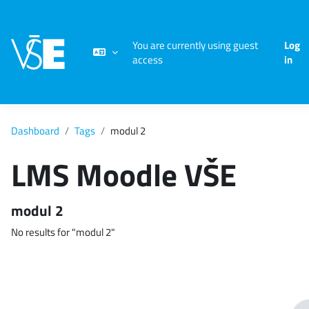
Skip to main content
You are currently using guest
Log
access
in
Dashboard
Tags
modul 2
LMS Moodle VŠE
modul 2
No results for "modul 2"