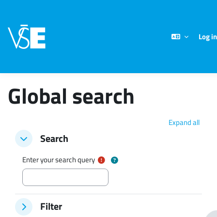
Skip to main content
Log in
Global search
Expand all
Search
Search
Search
Enter your search query
Filter
Filter
Filter